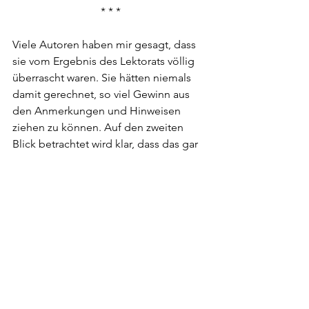
* * *
Viele Autoren haben mir gesagt, dass 
sie vom Ergebnis des Lektorats völlig 
überrascht waren. Sie hätten niemals 
damit gerechnet, so viel Gewinn aus 
den Anmerkungen und Hinweisen 
ziehen zu können. Auf den zweiten 
Blick betrachtet wird klar, dass das gar 
nicht so verwunderlich ist. Denn woher 
hätten sie es auch wissen sollen? Bisher 
fehlte ja die eigene Erfahrung und 
damit der Vergleichsmaßstab. Einer 
meiner Klienten schrieb mir 
diesbezüglich:
Was ich am meisten schätze, 
ist, dass ich aus Ihren 