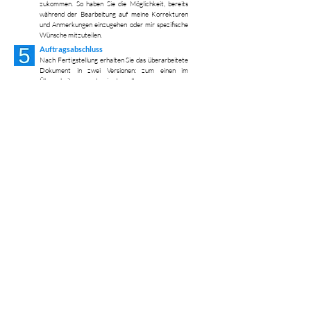
zukommen. So haben Sie die Möglichkeit, bereits
während der Bearbeitung auf meine Korrekturen
und Anmerkungen einzugehen oder mir spezifische
Wünsche mitzuteilen.
Auftragsabschluss
Nach Fertigstellung erhalten Sie das überarbeitete
Dokument in zwei Versionen: zum einen im
Überarbeitungsmodus, in dem alle vorgenommenen
Änderungen einzeln nachzuvollziehen sind, sowie
zum anderen im Kommentarmodus, in dem alle
Korrekturen bereits übernommen und nur noch die
Anmerkungen und Kommentare mit offenen Fragen
oder Hinweisen für weiterführende
Verbesserungsmöglichkeiten zu finden sind.
Zusammen mit diesen Dokumenten erhalten Sie
auch die Rechnung.
Ein Auftrag ist für mich erst dann abgeschlossen,
wenn Sie erhalten haben, wonach Sie gesucht
hatten. Die Option auf Revision ist daher in all
meinen Services inklusive.
Persönliches Beratungsgespräch vereinbaren
Kostenlose Arbeitsprobe einholen
Zurück zur Startseite