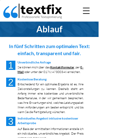
Ablauf
In fünf Schritten zum optimalen Text:
einfach, transparent und fair.
Unverbindliche Anfrage
​Sie können mich über das
Kontaktformular
, per
E-
Mail
oder unter der 0176/47300346 erreichen.
Kostenlose Beratung
Entscheidend für ein optimales Ergebnis ist es, Ihre
Zielvorstellungen zu kennen. Deshalb steht am
Anfang immer eine kostenlose und unverbindliche
Bedarfsanalyse, in der wir gemeinsam besprechen,
was Ihre Erwartungen sind, welches Leistungspaket
Ihren Anforderungen am besten entspricht und bis
wann Sie die Fertigstellung wünschen.
Individuelles Angebot inklusive kostenloser
Arbeitsprobe
Auf Basis der ermittelten Informationen erstelle ich
ein individuelles, unverbindliches Angebot. Der Preis