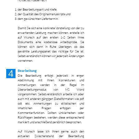
richtet sich dabei nach
der Bearbeitungsart und -tiefe,
der Qualität des Originalmanuskripts und
dem gewünschten Liefertermin.
Damit Sie sich eine konkrete Vorstellung von der zu
erwartenden Leistung machen können, erstelle ich
auf Wunsch auf den ersten 1-2 Seiten Ihres
Dokuments eine kostenlose Arbeitsprobe. Sie
können sich dann in Ruhe überlegen, ob das
gewählte Leistungspaket das richtige für Sie ist.
Selbstverständlich können wir jederzeit Änderungen
vornehmen.
Bearbeitung
Die Bearbeitung erfolgt jederzeit in enger
Abstimmung mit Ihnen. Korrekturen und
Anmerkungen werden in der Regel im
Überarbeitungsmodus von MS Word
vorgenommen. Selbstverständlich arbeite ich aber
auch mit anderen gängigen Dateiformaten wie pdf,
odt etc. Anmerkungen zu stilistischen und
inhaltlichen Fragen erfolgen per
Kommentarfunktion. Sollten Unklarheiten oder
Rückfragen bestehen, werden diese entsprechend
markiert und anschließend persönlich besprochen.
Auf Wunsch lasse ich Ihnen gerne auch den
aktuellen Zwischenstand der Bearbeitung