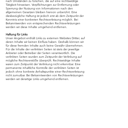
nach Umständen zu forschen, die auf eine rechtswidrige
Tätigkeit hinweisen. Verpflichtungen zur Entfernung oder
Sperrung der Nutzung von Informationen nach den
allgemeinen Gesetzen bleiben hiervon unberührt. Eine
diesbezügliche Haftung ist jedoch erst ab dem Zeitpunkt der
Kenntnis einer konkreten Rechtsverletzung möglich. Bei
Bekanntwerden von entsprechenden Rechtsverletzungen
werden wir diese Inhalte umgehend entfernen.
Haftung für Links
Unser Angebot enthält Links zu externen Websites Dritter, auf
deren Inhalte wir keinen Einfluss haben. Deshalb können wir
für diese fremden Inhalte auch keine Gewähr übernehmen.
Für die Inhalte der verlinkten Seiten ist stets der jeweilige
Anbieter oder Betreiber der Seiten verantwortlich. Die
verlinkten Seiten wurden zum Zeitpunkt der Verlinkung auf
mögliche Rechtsverstöße überprüft. Rechtswidrige Inhalte
waren zum Zeitpunkt der Verlinkung nicht erkennbar. Eine
permanente inhaltliche Kontrolle der verlinkten Seiten ist
jedoch ohne konkrete Anhaltspunkte einer Rechtsverletzung
nicht zumutbar. Bei Bekanntwerden von Rechtsverletzungen
werden wir derartige Links umgehend entfernen.
Urheberrecht
Die durch die Seitenbetreiber erstellten Inhalte und Werke
auf diesen Seiten unterliegen dem deutschen Urheberrecht.
Die Vervielfältigung, Bearbeitung, Verbreitung und jede Art
der Verwertung außerhalb der Grenzen des Urheberrechtes
bedürfen der schriftlichen Zustimmung des jeweiligen Autors
bzw. Erstellers. Downloads und Kopien dieser Seite sind nur
für den privaten, nicht kommerziellen Gebrauch gestattet.
Soweit die Inhalte auf dieser Seite nicht vom Betreiber erstellt
wurden, werden die Urheberrechte Dritter beachtet.
Insbesondere werden Inhalte Dritter als solche
gekennzeichnet. Sollten Sie trotzdem auf eine