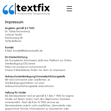
Impressum
Angaben gemäß § 5 TMG
Dr. Tobias Kronenberg
Lektorat Textfix
Kirschenweg 38
76756 Bellheim
Kontakt
E-Mail: kontakt@lektorat-textfix.de
EU-Streitschlichtung
Die Europäische Kommission stellt eine Plattform zur Online-
Streitbeilegung (OS) bereit:
https://ec.europa.eu/consumers/odr.
Unsere E-Mail-Adresse finden Sie oben im Impressum.
Verbraucherstreitbeilegung/Universalschlichtungsstelle
Wir sind nicht bereit oder verpflichtet, an
Streitbeilegungsverfahren vor einer
Verbraucherschlichtungsstelle teilzunehmen.
Haftung für Inhalte
Als Diensteanbieter sind wir gemäß § 7 Abs.1 TMG für eigene
Inhalte auf diesen Seiten nach den allgemeinen Gesetzen
verantwortlich. Nach §§ 8 bis 10 TMG sind wir als
Diensteanbieter jedoch nicht verpflichtet, übermittelte oder
gespeicherte fremde Informationen zu überwachen oder